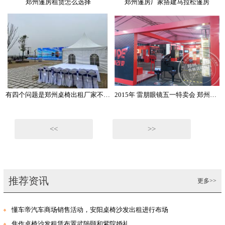
郑州篷房租赁怎么选择
郑州篷房厂家搭建马拉松篷房
有四个问题是郑州桌椅出租厂家不能小觑的
2015年 雷朋眼镜五一特卖会 郑州华熠展篷出租
<<
>>
推荐资讯
更多>>
懂车帝汽车商场销售活动，安阳桌椅沙发出租进行布场
焦作桌椅沙发租赁布置武陟颐和紫院婚礼