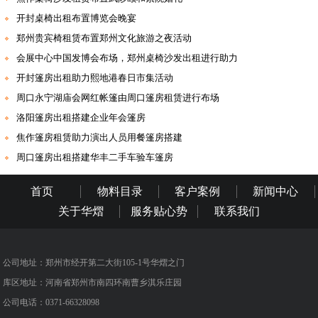
开封桌椅出租布置博览会晚宴
郑州贵宾椅租赁布置郑州文化旅游之夜活动
会展中心中国发博会布场，郑州桌椅沙发出租进行助力
开封篷房出租助力熙地港春日市集活动
周口永宁湖庙会网红帐篷由周口篷房租赁进行布场
洛阳篷房出租搭建企业年会篷房
焦作篷房租赁助力演出人员用餐篷房搭建
周口篷房出租搭建华丰二手车验车篷房
首页
物料目录
客户案例
新闻中心
关于华熠
服务贴心势
联系我们
公司地址：郑州市经开第二大街105-1号华熠之门
库区地址：河南省郑州市南四环南曹乡淇乐庄园
公司电话：0371-66328098