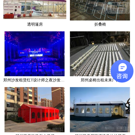
透明篷房
折叠椅
郑州沙发租赁红T设计师之夜沙发凳风格介绍
郑州桌椅出租未来广阔