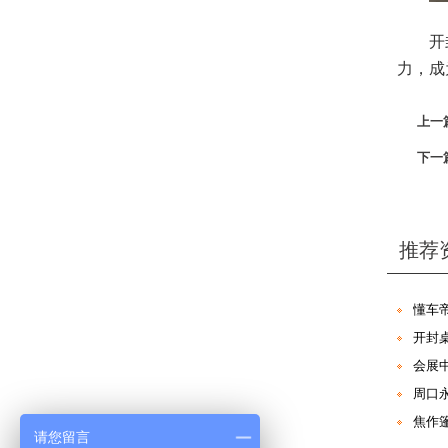
开
力，成
上一
下一
推荐
懂车
开封
会展
周口
焦作
请您留言