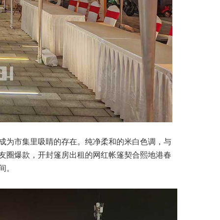
成为市集里吸睛的存在。纯净柔和的米白色调，与
友圈爆款，开封篷房出租的网红帐篷契合熙地港春
间。