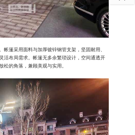
。帐篷采用面料与加厚镀锌钢管支架，坚固耐用、
灵活布局需求。帐篷无多余繁琐设计，空间通透开
放松的角落，兼顾美观与实用。